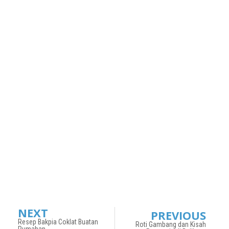
NEXT
PREVIOUS
Resep Bakpia Coklat Buatan
Roti Gambang dan Kisah
Rumahan