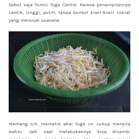
Sebut saja Tumis Toge Cantik. Karena penampilannya
cantik, tinggi, putih, tanpa buntut kiwir-kiwir coklat
yang merusak suasana.
Memang sih, memetik akar toge ini cukup menyita
waktu. Jadi saat melakukannya bisa disambi