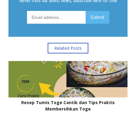
Related Posts
Resep Tumis Toge Cantik dan Tips Praktis
Membersihkan Toge