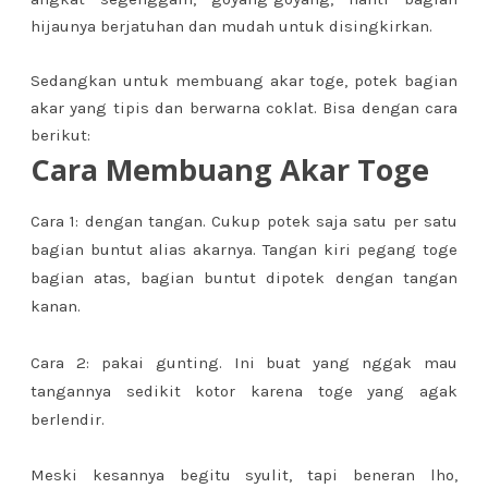
hijaunya berjatuhan dan mudah untuk disingkirkan.
Sedangkan untuk membuang akar toge, potek bagian
akar yang tipis dan berwarna coklat. Bisa dengan cara
berikut:
Cara Membuang Akar Toge
Cara 1: dengan tangan. Cukup potek saja satu per satu
bagian buntut alias akarnya. Tangan kiri pegang toge
bagian atas, bagian buntut dipotek dengan tangan
kanan.
Cara 2: pakai gunting. Ini buat yang nggak mau
tangannya sedikit kotor karena toge yang agak
berlendir.
Meski kesannya begitu syulit, tapi beneran lho,