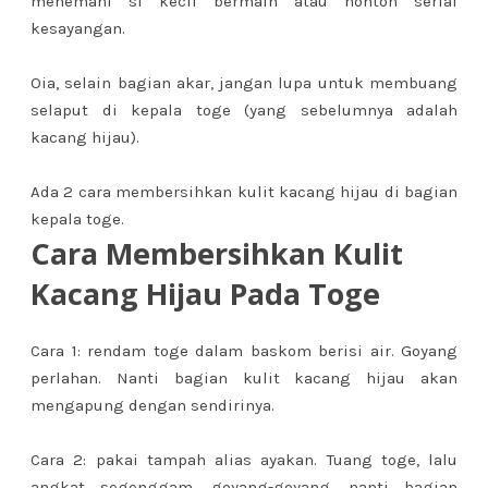
menemani si kecil bermain atau nonton serial
kesayangan.
Oia, selain bagian akar, jangan lupa untuk membuang
selaput di kepala toge (yang sebelumnya adalah
kacang hijau).
Ada 2 cara membersihkan kulit kacang hijau di bagian
kepala toge.
Cara Membersihkan Kulit
Kacang Hijau Pada Toge
Cara 1: rendam toge dalam baskom berisi air. Goyang
perlahan. Nanti bagian kulit kacang hijau akan
mengapung dengan sendirinya.
Cara 2: pakai tampah alias ayakan. Tuang toge, lalu
angkat segenggam, goyang-goyang, nanti bagian