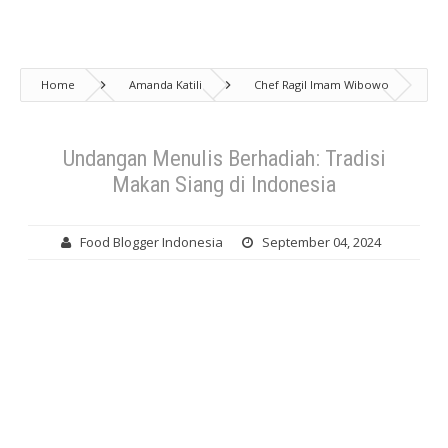
Home
Amanda Katili
Chef Ragil Imam Wibowo
Events
Featured
food blogger Indonesia
Katerina
lomba menulis buku
Omar Niode
Foundation
penulis buku
undangan menulis buku
Undangan Menulis Berhadiah: Tradisi
Undangan Menulis Berhadiah: Tradisi Makan Siang di Indonesia
Makan Siang di Indonesia
Food Blogger Indonesia
September 04, 2024