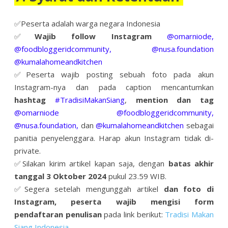
✅
Peserta adalah warga negara Indonesia
✅
Wajib follow Instagram
@omarniode,
@foodbloggeridcommunity, @nusa.foundation
@kumalahomeandkitchen
✅
Peserta wajib posting sebuah foto pada akun
Instagram-nya dan pada caption mencantumkan
hashtag
#TradisiMakanSiang
,
mention dan tag
@omarniode @foodbloggeridcommunity,
@nusa.foundation,
dan
@kumalahomeandkitchen
sebagai
panitia penyelenggara. Harap akun Instagram tidak di-
private.
✅
Silakan kirim artikel kapan saja, dengan
batas akhir
tanggal 3 Oktober 2024
pukul 23.59 WIB.
✅
Segera setelah mengunggah artikel
dan foto di
Instagram, peserta wajib mengisi form
pendaftaran penulisan
pada link berikut:
Tradisi Makan
Siang Indonesia
.