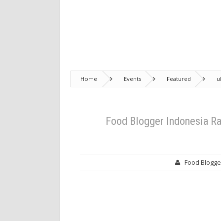
Home
Events
Featured
u
Blogger di Senayan
Food Blogger Indonesia R
Food Blogge